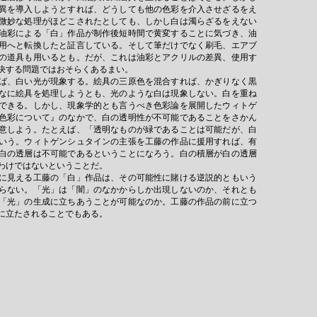
異を導入しようとすれば、どうしても他の色彩を介入させざるをえ
微妙な処理がほどこされたとしても、しかし白は濁らざるをえない
油彩による「白」作品が制作後短時間で黄変することに気づき、油
用へと転換したと証言している。そして筆だけでなく刷毛、エアブ
の道具も用いるとも。だが、これは油彩とアクリルの差異、使用す
決する問題ではおそらくあるまい。
ば、白い光が現象する。絵具の三原色を混合すれば、かぎりなく黒
なに絵具を処理しようとも、光のような白は現象しない。白を重ね
できる。しかし、現象学的とも言うべき色彩論を展開したウィトゲ
色彩について』のなかで、白の透明性が不可能であることをさかん
意しよう。たとえば、「透明なものが緑であることは可能だが、白
いう。ウィトゲンシュタインの主張を工藤の作品に援用すれば、有
白の透層は不可能であるということになろう。白の積層が白の透層
わけではないということだ。
に見える工藤の「白」作品は、その可能性に賭ける逆説的ともいう
らない。「光」は「闇」のなかからしか出現しないのか、それとも
「光」の生成に立ちあうことが可能なのか。工藤の作品の前に立つ
に立たされることでもある。