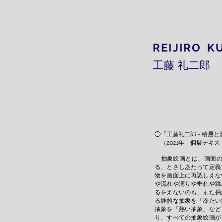
REIJIR
工藤 礼二郎
◯「工藤礼二郎 - 積
（2021年 個展テキ
抽象絵画とは、画面
る、とさしあたって定義
物を画面上に再認しえな
や流れや滴りや垂れや跳
るをえないのも、また抽
る静的な抽象を「冷たい
抽象を「熱い抽象」など
り、すべての抽象絵画が