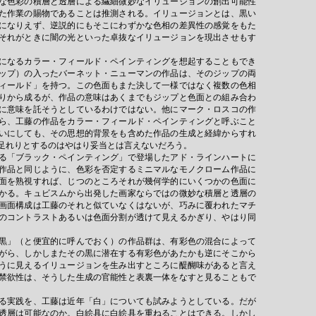
な色彩の積層と透層による繊細微妙なイリュージョンの創出可能性
た作業の賜物であることは推測される。イリュージョンとは、黒い
になりえず、逆説的にもそこにわずかな色相の差異性の感覚をもた
それがときに闇の光といった卓抜なイリュージョンを現出させもす
になるカラー・フィールド・ペインティングを想起することもでき
ップ）の入ったバーネット・ニューマンの作品は、そのジップの両
ィールド」を持つ。この色面もまた決して一様ではなく複数の色相
りから成るが、作品の意味はあくまでもジップと色面との組み合わ
に意味を託そうとしているわけではない。他にマーク・ロスコの作
ら、工藤の作品をカラー・フィールド・ペインティングと呼ぶこと
いにしても、その思想的背景をも含めた作品の生成と経緯からすれ
足れりとするのはやはり妥当とは言えないだろう。
る「ブラック・ペインティング」で登場したアド・ラインハートに
作品と同じように、色彩を否定するミニマルなモノクローム作品に
面を熟視すれば、じつのところそれが幾何学的にいくつかの色面に
かる。キュビスムから出発した画家ならではの微妙な積層と透層の
画面構成は工藤のそれと似ていなくはないが、巧みに覆われたマチ
のコントラストあるいは色面分割が透けて見えるかぎり、やはり同
。
黒」（と便宜的に呼んでおく）の作品群は、有彩色の混合によって
がら、しかしまたその黒に潜在する有彩色があたかも逆にそこから
うに見えるイリュージョンを生み出すところに醍醐味があると言え
禁欲性は、そうした生成の官能性と表裏一体をなすと見ることもで
る実践を、工藤は近年「白」についても試みようとしている。だが
透層は可能なのか。白絵具に白絵具を重ねることはできる。しかし