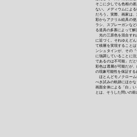
そこに少しでも色相の差
ない。メディウムによる
だろう。実際、画家は、
彩からアクリル絵具の使
ラシ、スプレーガンなど
る道具の多寡によって解
光の三原色を混合すれ
に近づく。それゆえどん
て積層を実現することは
ンシュタインが、その『
に強調していることに注
であるのは不可能」だと
彩色は透層が可能だが、
の現象可能性を保証する
ほとんどモノクローム
べき試みの軌跡にほかな
画面全体による「白」い
とは、そうした問いの前