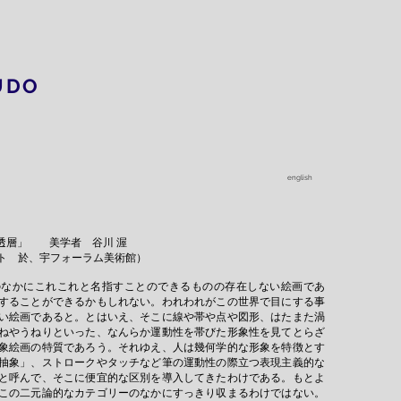
O KUDO
english
層と透層」
美学者 谷川 渥
スト 於、宇フォーラム美術館）
のなかにこれこれと名指すことのできるものの存在しない絵画であ
することができるかもしれない。われわれがこの世界で目にする事
い絵画であると。とはいえ、そこに線や帯や点や図形、はたまた渦
ねやうねりといった、なんらか運動性を帯びた形象性を見てとらざ
象絵画の特質であろう。それゆえ、人は幾何学的な形象を特徴とす
抽象」、ストロークやタッチなど筆の運動性の際立つ表現主義的な
と呼んで、そこに便宜的な区別を導入してきたわけである。もとよ
この二元論的なカテゴリーのなかにすっきり収まるわけではない。