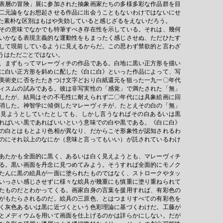
表層の冒険」展に参加された抽象画家たちの多様多彩な作品群を目
二元論をなお想起させる作品に出会うこともないわけではないにせ
た素朴な区別はもはや失効していると感じざるをえないだろう。
その意味でなかでも特筆すべき存在性を示している。それは、幾何
いかなる表現主義的な運動性をもまったく感じさせぬ、ただひたす
して現前しているように見えるからだ。この思わず禁欲的と言わざ
うはただごとではない。
、まずもってマレーヴィチの作品である。白地に黒い正方形を描い
に白い正方形を斜めに配した《白に白》といった作品によって、写
美術史に否をたたきつけ文字どおり白紙還元を狙った一九一〇年代
ィスムの試みである。彼は非写実性の「感覚」で満たされた「無」
したが、結局はその不毛性に耐えられず二〇年代には具象絵画に回
消した。神智学に傾倒したマレーヴィチが、たとえその白の「無」
を見ようとしていたとしても、しかし言うなればその白あるいは黒
ればいい黒であればいいという意味での白や黒である。《白に白》
の白とはもとより色相が異なり、だからこそ形象性が認知されるわ
のにそれ以上のなにか（意味と言ってもいい）が託されているわけ
あたかも全面的に黒く、あるいは白く見えようとも、マレーヴィチ
る。黒い画面を丹念に見つめてみよう。そうすれば全面的にモノク
たんに黒の絵具が一面に塗られたものではなく、ストロークやタッ
いっさい感じさせずに様々な絵具が幾重にも慎重に塗り重ねられて
たものだとわかってくる。画家自身の言葉を援用すれば、有彩色の
がもたらされるのだ。絵具の三原色、とはつまりすべての有彩色を
く灰色あるいは黒に近づくという色彩理論に基づくわけだ。工藤が
とメディウムを用いて画面を仕上げるのかは詳らかにしない。だが