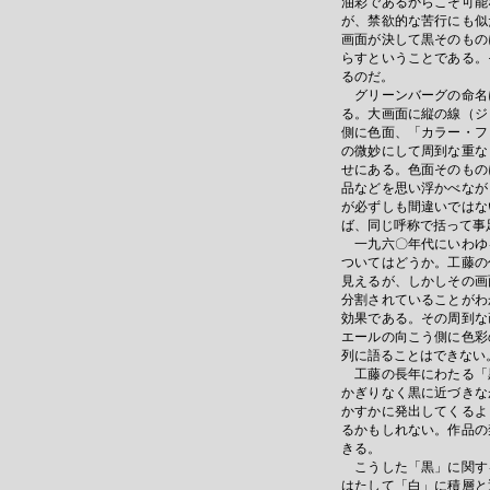
油彩であるからこそ可能
が、禁欲的な苦行にも似
画面が決して黒そのもの
らすということである。
るのだ。
グリーンバーグの命名
る。大画面に縦の線（ジ
側に色面、「カラー・フ
の微妙にして周到な重な
せにある。色面そのもの
品などを思い浮かべなが
が必ずしも間違いではな
ば、同じ呼称で括って事
一九六〇年代にいわゆ
ついてはどうか。工藤の
見えるが、しかしその画
分割されていることがわ
効果である。その周到な
エールの向こう側に色彩
列に語ることはできない
工藤の長年にわたる「
かぎりなく黒に近づきな
かすかに発出してくるよ
るかもしれない。作品の
きる。
こうした「黒」に関す
はたして「白」に積層と