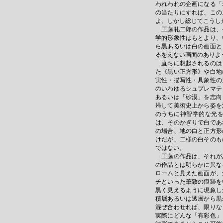
われわれの企画になる「
の当たりにすれば、この
よ、しかし総じてこうし
工藤礼二郎の作品は、
学的形象性はもとより、
ら黒あるいは白の画面と
るをえない画面のありよ
直ちに想起されるのは
た《黒い正方形》や白地
実性・描写性・具象性の
のいわゆるシュプレマテ
あるいは「砂漠」を志向
帰して美術史上から姿を
のうちに神智学的な光
は、そのかぎりで白であ
の場合、地の白と正方形
けだが、二様の白そのも
ではない。
工藤の作品は、それが
の作品とは明らかに異な
ロームと見えた画面が、
チといった筆致の痕跡を
黒く見えるように現象し
積層あるいは透層から黒
混ぜ合わせれば、限りな
実際にどんな「有彩色」